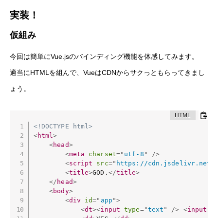
実装！
仮組み
今回は簡単にVue.jsのバインディング機能を体感してみます。
適当にHTMLを組んで、VueはCDNからサクっともらってきまし
ょう。
<!DOCTYPE html>
<
html
>
<
head
>
<
meta
charset
=
"
utf-8
"
/>
<
script
src
=
"
https://cdn.jsdelivr.net/
<
title
>
GOD.
</
title
>
</
head
>
<
body
>
<
div
id
=
"
app
"
>
<
dt
>
<
input
type
=
"
text
"
/>
<
input
t