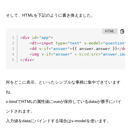
そして、HTMLを下記のように書き換えました。
<
div
id
=
"
app
"
>
<
dt
>
<
input
type
=
"
text
"
v-model
=
"
question
"
RECRUIT
<
dd
v-if
=
"
answer
"
>
{{ answer.answer }}
</
dd
>
<
img
v-if
=
"
answer
"
v-bind:
src
=
"
answer.imag
</
div
>
COMPANY
INTERVIEW
何をどこに表示、といったシンプルな事柄に集中できています
ね。
v-bindでHTMLの属性値にvueが保持しているdataが勝手にバイ
ンドされます。
入力値をdataにバインドする場合はv-modelを使います。