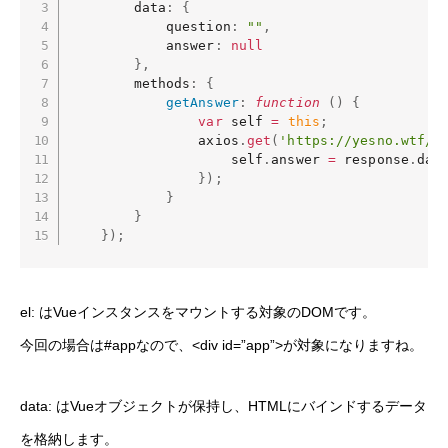
        data
:
{
            question
:
""
,
            answer
:
null
}
,
        methods
:
{
getAnswer
:
function
(
)
{
var
 self 
=
this
;
                axios
.
get
(
'https://yesno.wtf/a
                    self
.
answer 
=
 response
.
dat
}
)
;
}
}
}
)
;
el: はVueインスタンスをマウントする対象のDOMです。
今回の場合は#appなので、<div id=”app”>が対象になりますね。
data: はVueオブジェクトが保持し、HTMLにバインドするデータ
を格納します。