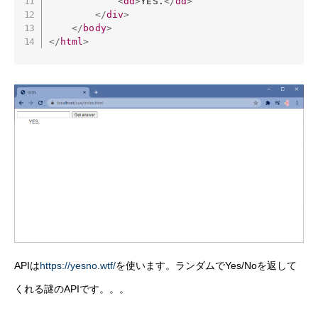
<
dd
>
YES.
</
dd
>
</
div
>
</
body
>
</
html
>
APIは
https://yesno.wtf/
を使います。ランダムでYes/Noを返して
くれる謎のAPIです。。。