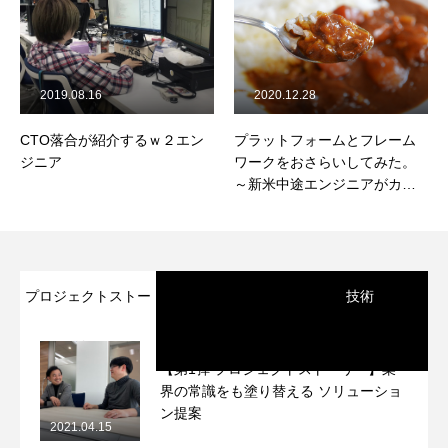
2019.08.16
2020.12.28
CTO落合が紹介するｗ２エン
プラットフォームとフレーム
ジニア
ワークをおさらいしてみた。
～新米中途エンジニアがカレ
ーつくってるだけ～
プロジェクトストー
技術
リー
【第1弾 プロジェクトストーリー】業
界の常識をも塗り替える ソリューショ
ン提案
2021.04.15