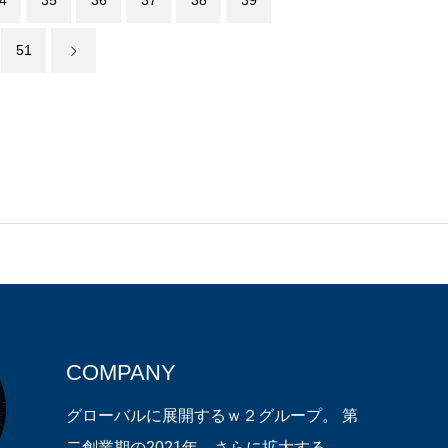
4
35
36
37
38
39
51
COMPANY
グローバルに展開するｗ２グループ。 第
二創業期の2021年、さらに拡大する。