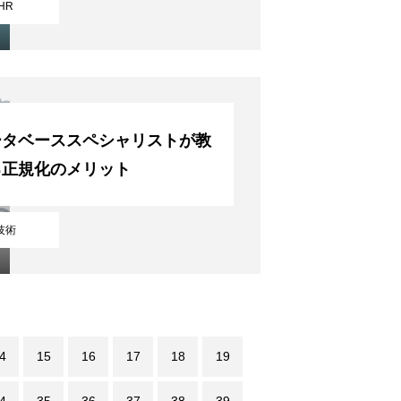
HR
ータベーススペシャリストが教
る正規化のメリット
技術
4
15
16
17
18
19