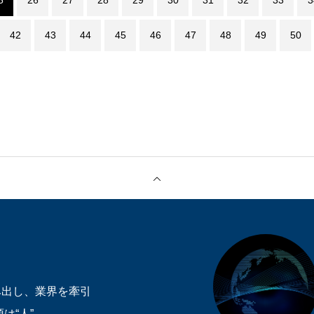
5
26
27
28
29
30
31
32
33
3
42
43
44
45
46
47
48
49
50
み出し、業界を牽引
は“人”。