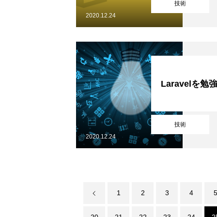
技術
COMPANY
2020.12.24
INTERVIEW
Laravelを
技術
2020.12.24
1
2
3
4