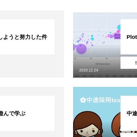
しようと努力した件
Pl
2020.12.24
tを遊んで学ぶ
中途